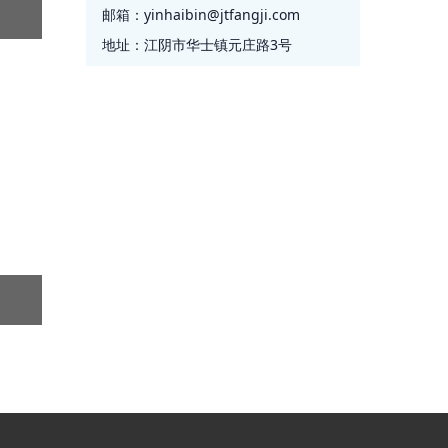
邮箱：
yinhaibin@jtfangji.com
地址：
江阴市华士镇元庄路3号