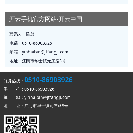
开云手机官方网站-开云中国
联系人：
陈总
电话：
0510-86903926
邮箱：
yinhaibin@jtfangji.com
地址：
江阴市华士镇元庄路3号
0510-86903926
服务热线：
手 机：0510-86903926
邮 箱：yinhaibin@jtfangji.com
地 址：江阴市华士镇元庄路3号