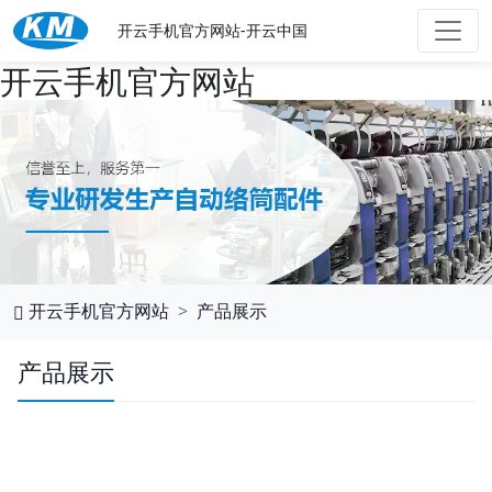
开云手机官方网站-开云中国
开云手机官方网站
开云手机官方网站
产品展示
产品展示