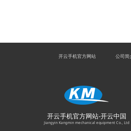
开云手机官方网站
公司简
开云手机官方网站-开云中国
Jiangyin Kangmin mechanical equipment Co., Ltd