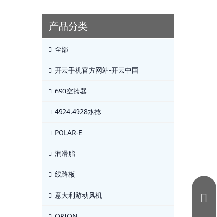
产品分类
全部
开云手机官方网站-开云中国
690空捻器
4924.4928水捻
POLAR-E
润滑脂
线路板
意大利游动风机
ORION