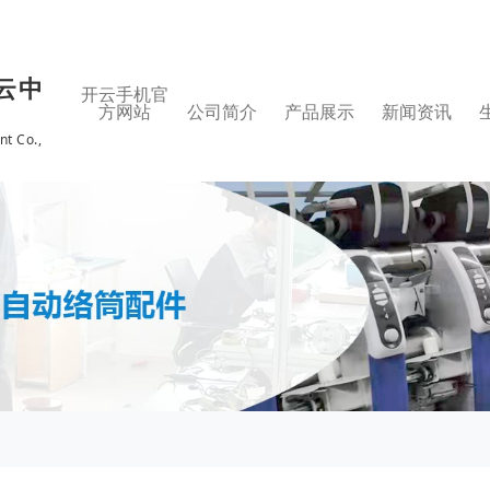
云中
开云手机官
方网站
公司简介
产品展示
新闻资讯
t Co.,