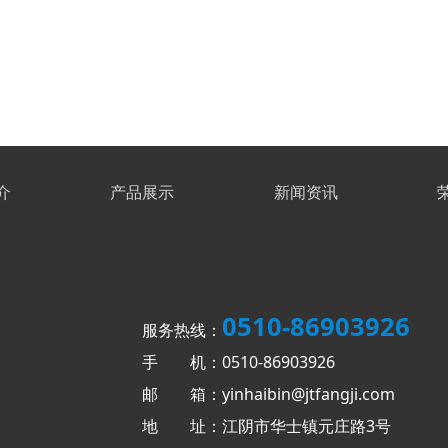
介
产品展示
新闻资讯
0510-86903926
服务热线：
手 机：0510-86903926
邮 箱：yinhaibin@jtfangji.com
地 址：江阴市华士镇元庄路3号